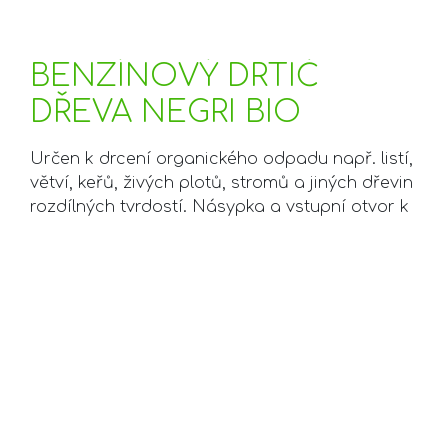
BENZÍNOVÝ DRTIČ
DŘEVA NEGRI BIO
Určen k drcení organického odpadu např. listí,
větví, keřů, živých plotů, stromů a jiných dřevin
rozdílných tvrdostí. Násypka a vstupní otvor k
drtícímu ústrojí jsou větších rozměrů, než je
doporučený průměr drceného materiálu.
Posuv drceného materiálu do stroje bez
hydraulického podavače zabezpečuje
speciální tvar násypky spolu s patentovanou
konstrukcí drtícího ústrojí.